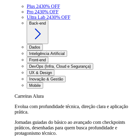
Plus 24
30
% OFF
Pro 24
30
% OFF
Ultra Lab 24
30
% OFF
Back-end
Dados
Inteligência Artificial
Front-end
DevOps (Infra, Cloud e Segurança)
UX & Design
Inovação & Gestão
Mobile
Carreiras Alura
Evolua com profundidade técnica, direção clara e aplicação
prática.
Jornadas guiadas do básico ao avançado com checkpoints
práticos, desenhadas para quem busca profundidade e
protagonismo técnico.