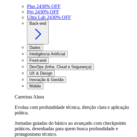
Plus 24
30
% OFF
Pro 24
30
% OFF
Ultra Lab 24
30
% OFF
Back-end
Dados
Inteligência Artificial
Front-end
DevOps (Infra, Cloud e Segurança)
UX & Design
Inovação & Gestão
Mobile
Carreiras Alura
Evolua com profundidade técnica, direção clara e aplicação
prática.
Jornadas guiadas do básico ao avançado com checkpoints
práticos, desenhadas para quem busca profundidade e
protagonismo técnico.