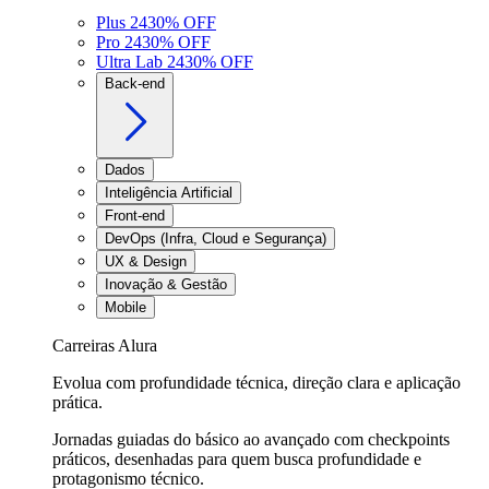
Plus 24
30
% OFF
Pro 24
30
% OFF
Ultra Lab 24
30
% OFF
Back-end
Dados
Inteligência Artificial
Front-end
DevOps (Infra, Cloud e Segurança)
UX & Design
Inovação & Gestão
Mobile
Carreiras Alura
Evolua com profundidade técnica, direção clara e aplicação
prática.
Jornadas guiadas do básico ao avançado com checkpoints
práticos, desenhadas para quem busca profundidade e
protagonismo técnico.