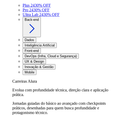
Plus 24
30
% OFF
Pro 24
30
% OFF
Ultra Lab 24
30
% OFF
Back-end
Dados
Inteligência Artificial
Front-end
DevOps (Infra, Cloud e Segurança)
UX & Design
Inovação & Gestão
Mobile
Carreiras Alura
Evolua com profundidade técnica, direção clara e aplicação
prática.
Jornadas guiadas do básico ao avançado com checkpoints
práticos, desenhadas para quem busca profundidade e
protagonismo técnico.