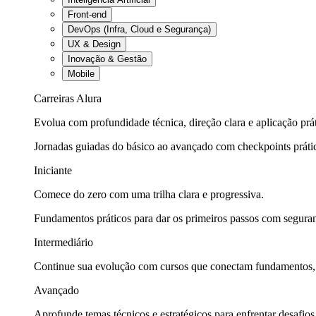
Front-end
DevOps (Infra, Cloud e Segurança)
UX & Design
Inovação & Gestão
Mobile
Carreiras Alura
Evolua com profundidade técnica, direção clara e aplicação prát
Jornadas guiadas do básico ao avançado com checkpoints práti
Iniciante
Comece do zero com uma trilha clara e progressiva.
Fundamentos práticos para dar os primeiros passos com seguran
Intermediário
Continue sua evolução com cursos que conectam fundamentos, fe
Avançado
Aprofunde temas técnicos e estratégicos para enfrentar desafios