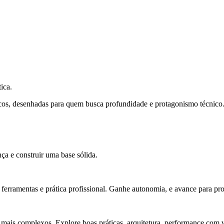
ica.
cos, desenhadas para quem busca profundidade e protagonismo técnico
ça e construir uma base sólida.
rramentas e prática profissional. Ganhe autonomia, e avance para pro
 mais complexos. Explore boas práticas, arquitetura, performance com v