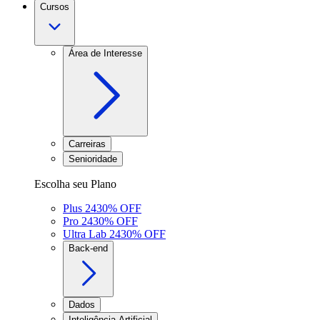
Cursos
Área de Interesse
Carreiras
Senioridade
Escolha seu Plano
Plus 24
30
% OFF
Pro 24
30
% OFF
Ultra Lab 24
30
% OFF
Back-end
Dados
Inteligência Artificial