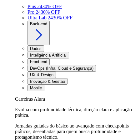
Plus 24
30
% OFF
Pro 24
30
% OFF
Ultra Lab 24
30
% OFF
Back-end
Dados
Inteligência Artificial
Front-end
DevOps (Infra, Cloud e Segurança)
UX & Design
Inovação & Gestão
Mobile
Carreiras Alura
Evolua com profundidade técnica, direção clara e aplicação
prática.
Jornadas guiadas do básico ao avançado com checkpoints
práticos, desenhadas para quem busca profundidade e
protagonismo técnico.