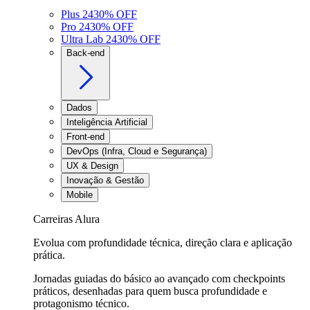
Plus 24
30
% OFF
Pro 24
30
% OFF
Ultra Lab 24
30
% OFF
Back-end
Dados
Inteligência Artificial
Front-end
DevOps (Infra, Cloud e Segurança)
UX & Design
Inovação & Gestão
Mobile
Carreiras Alura
Evolua com profundidade técnica, direção clara e aplicação
prática.
Jornadas guiadas do básico ao avançado com checkpoints
práticos, desenhadas para quem busca profundidade e
protagonismo técnico.