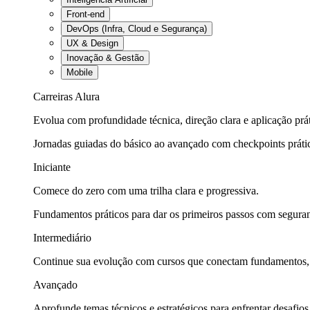
Front-end
DevOps (Infra, Cloud e Segurança)
UX & Design
Inovação & Gestão
Mobile
Carreiras Alura
Evolua com profundidade técnica, direção clara e aplicação prát
Jornadas guiadas do básico ao avançado com checkpoints práti
Iniciante
Comece do zero com uma trilha clara e progressiva.
Fundamentos práticos para dar os primeiros passos com seguran
Intermediário
Continue sua evolução com cursos que conectam fundamentos, fe
Avançado
Aprofunde temas técnicos e estratégicos para enfrentar desafios