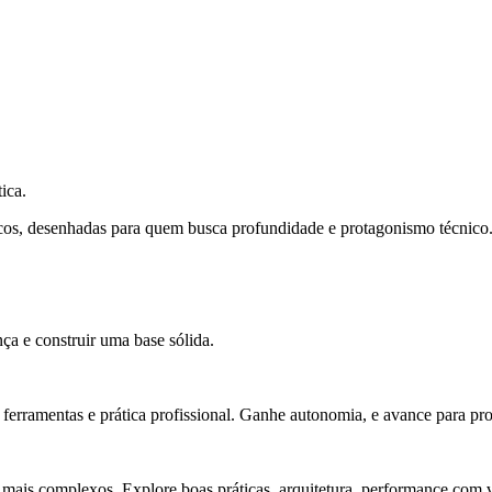
ica.
cos, desenhadas para quem busca profundidade e protagonismo técnico
ça e construir uma base sólida.
rramentas e prática profissional. Ganhe autonomia, e avance para pro
 mais complexos. Explore boas práticas, arquitetura, performance com v