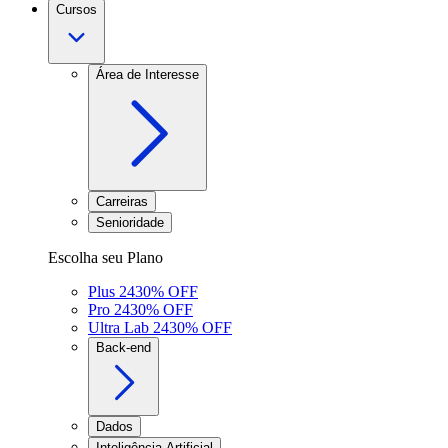
Cursos
Área de Interesse
Carreiras
Senioridade
Escolha seu Plano
Plus 24
30
% OFF
Pro 24
30
% OFF
Ultra Lab 24
30
% OFF
Back-end
Dados
Inteligência Artificial