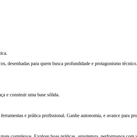
ica.
cos, desenhadas para quem busca profundidade e protagonismo técnico
ça e construir uma base sólida.
rramentas e prática profissional. Ganhe autonomia, e avance para pro
 mais complexos. Explore boas práticas, arquitetura, performance com v