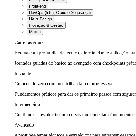
Front-end
DevOps (Infra, Cloud e Segurança)
UX & Design
Inovação & Gestão
Mobile
Carreiras Alura
Evolua com profundidade técnica, direção clara e aplicação prát
Jornadas guiadas do básico ao avançado com checkpoints práti
Iniciante
Comece do zero com uma trilha clara e progressiva.
Fundamentos práticos para dar os primeiros passos com seguran
Intermediário
Continue sua evolução com cursos que conectam fundamentos, fe
Avançado
Aprofunde temas técnicos e estratégicos para enfrentar desafios