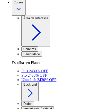
Cursos
Área de Interesse
Carreiras
Senioridade
Escolha seu Plano
Plus 24
30
% OFF
Pro 24
30
% OFF
Ultra Lab 24
30
% OFF
Back-end
Dados
Inteligência Artificial