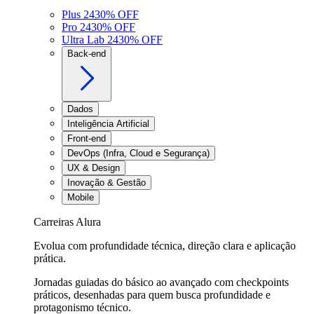
Plus 24
30
% OFF
Pro 24
30
% OFF
Ultra Lab 24
30
% OFF
Back-end
Dados
Inteligência Artificial
Front-end
DevOps (Infra, Cloud e Segurança)
UX & Design
Inovação & Gestão
Mobile
Carreiras Alura
Evolua com profundidade técnica, direção clara e aplicação
prática.
Jornadas guiadas do básico ao avançado com checkpoints
práticos, desenhadas para quem busca profundidade e
protagonismo técnico.