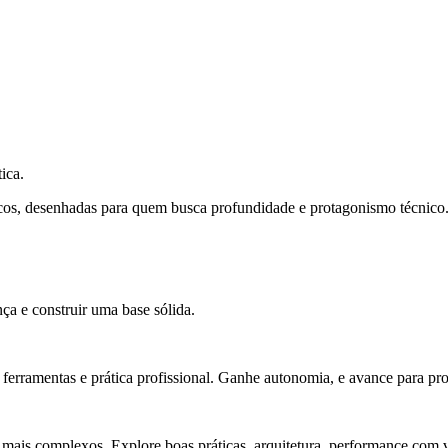
ica.
cos, desenhadas para quem busca profundidade e protagonismo técnico
ça e construir uma base sólida.
rramentas e prática profissional. Ganhe autonomia, e avance para pro
 mais complexos. Explore boas práticas, arquitetura, performance com v