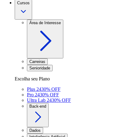
Cursos
Área de Interesse
Carreiras
Senioridade
Escolha seu Plano
Plus 24
30
% OFF
Pro 24
30
% OFF
Ultra Lab 24
30
% OFF
Back-end
Dados
Inteligência Artificial