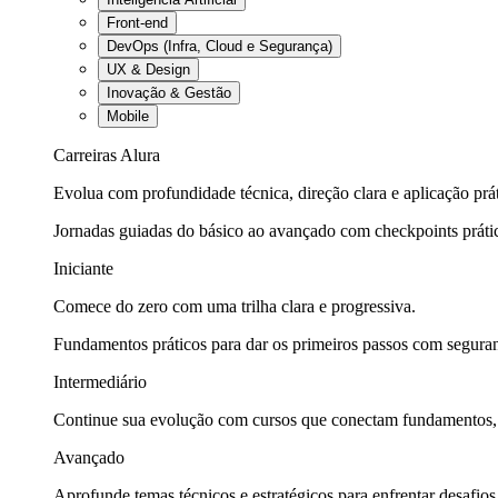
Front-end
DevOps (Infra, Cloud e Segurança)
UX & Design
Inovação & Gestão
Mobile
Carreiras Alura
Evolua com profundidade técnica, direção clara e aplicação prát
Jornadas guiadas do básico ao avançado com checkpoints práti
Iniciante
Comece do zero com uma trilha clara e progressiva.
Fundamentos práticos para dar os primeiros passos com seguran
Intermediário
Continue sua evolução com cursos que conectam fundamentos, fe
Avançado
Aprofunde temas técnicos e estratégicos para enfrentar desafios