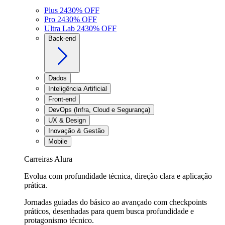
Plus 24
30
% OFF
Pro 24
30
% OFF
Ultra Lab 24
30
% OFF
Back-end
Dados
Inteligência Artificial
Front-end
DevOps (Infra, Cloud e Segurança)
UX & Design
Inovação & Gestão
Mobile
Carreiras Alura
Evolua com profundidade técnica, direção clara e aplicação
prática.
Jornadas guiadas do básico ao avançado com checkpoints
práticos, desenhadas para quem busca profundidade e
protagonismo técnico.