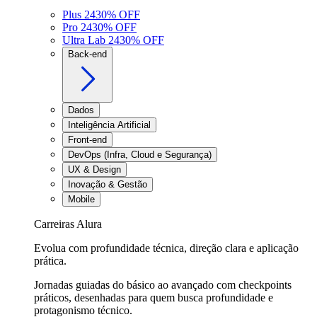
Plus 24
30
% OFF
Pro 24
30
% OFF
Ultra Lab 24
30
% OFF
Back-end
Dados
Inteligência Artificial
Front-end
DevOps (Infra, Cloud e Segurança)
UX & Design
Inovação & Gestão
Mobile
Carreiras Alura
Evolua com profundidade técnica, direção clara e aplicação
prática.
Jornadas guiadas do básico ao avançado com checkpoints
práticos, desenhadas para quem busca profundidade e
protagonismo técnico.