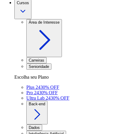
Cursos
Área de Interesse
Carreiras
Senioridade
Escolha seu Plano
Plus 24
30
% OFF
Pro 24
30
% OFF
Ultra Lab 24
30
% OFF
Back-end
Dados
Inteligência Artificial