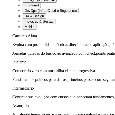
Front-end
DevOps (Infra, Cloud e Segurança)
UX & Design
Inovação & Gestão
Mobile
Carreiras Alura
Evolua com profundidade técnica, direção clara e aplicação prát
Jornadas guiadas do básico ao avançado com checkpoints práti
Iniciante
Comece do zero com uma trilha clara e progressiva.
Fundamentos práticos para dar os primeiros passos com seguran
Intermediário
Continue sua evolução com cursos que conectam fundamentos, fe
Avançado
Aprofunde temas técnicos e estratégicos para enfrentar desafios