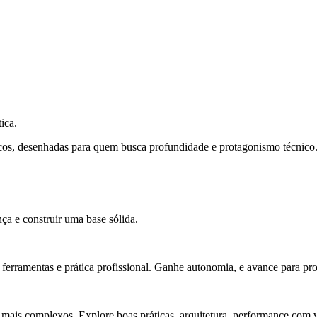
ica.
cos, desenhadas para quem busca profundidade e protagonismo técnico
ça e construir uma base sólida.
rramentas e prática profissional. Ganhe autonomia, e avance para pro
 mais complexos. Explore boas práticas, arquitetura, performance com v