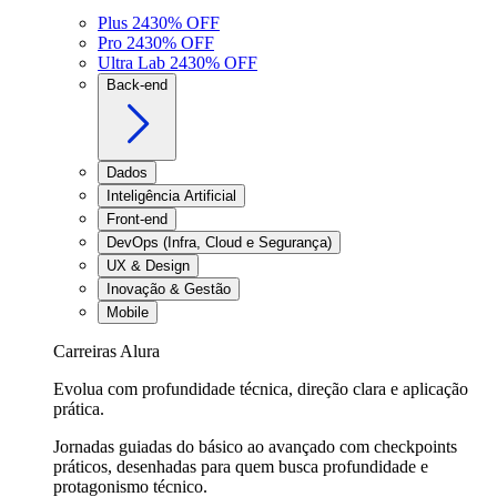
Plus 24
30
% OFF
Pro 24
30
% OFF
Ultra Lab 24
30
% OFF
Back-end
Dados
Inteligência Artificial
Front-end
DevOps (Infra, Cloud e Segurança)
UX & Design
Inovação & Gestão
Mobile
Carreiras Alura
Evolua com profundidade técnica, direção clara e aplicação
prática.
Jornadas guiadas do básico ao avançado com checkpoints
práticos, desenhadas para quem busca profundidade e
protagonismo técnico.