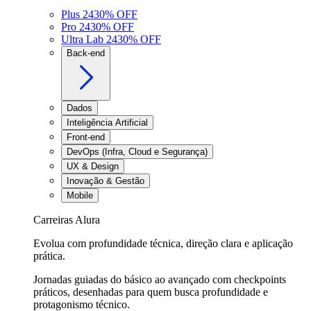
Plus 24
30
% OFF
Pro 24
30
% OFF
Ultra Lab 24
30
% OFF
Back-end
Dados
Inteligência Artificial
Front-end
DevOps (Infra, Cloud e Segurança)
UX & Design
Inovação & Gestão
Mobile
Carreiras Alura
Evolua com profundidade técnica, direção clara e aplicação
prática.
Jornadas guiadas do básico ao avançado com checkpoints
práticos, desenhadas para quem busca profundidade e
protagonismo técnico.