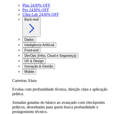
Plus 24
30
% OFF
Pro 24
30
% OFF
Ultra Lab 24
30
% OFF
Back-end
Dados
Inteligência Artificial
Front-end
DevOps (Infra, Cloud e Segurança)
UX & Design
Inovação & Gestão
Mobile
Carreiras Alura
Evolua com profundidade técnica, direção clara e aplicação
prática.
Jornadas guiadas do básico ao avançado com checkpoints
práticos, desenhadas para quem busca profundidade e
protagonismo técnico.