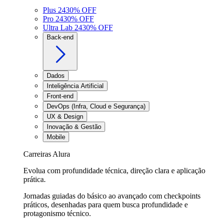
Plus 24
30
% OFF
Pro 24
30
% OFF
Ultra Lab 24
30
% OFF
Back-end
Dados
Inteligência Artificial
Front-end
DevOps (Infra, Cloud e Segurança)
UX & Design
Inovação & Gestão
Mobile
Carreiras Alura
Evolua com profundidade técnica, direção clara e aplicação
prática.
Jornadas guiadas do básico ao avançado com checkpoints
práticos, desenhadas para quem busca profundidade e
protagonismo técnico.