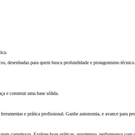
ica.
cos, desenhadas para quem busca profundidade e protagonismo técnico
ça e construir uma base sólida.
rramentas e prática profissional. Ganhe autonomia, e avance para pro
 mais complexos. Explore boas práticas, arquitetura, performance com v