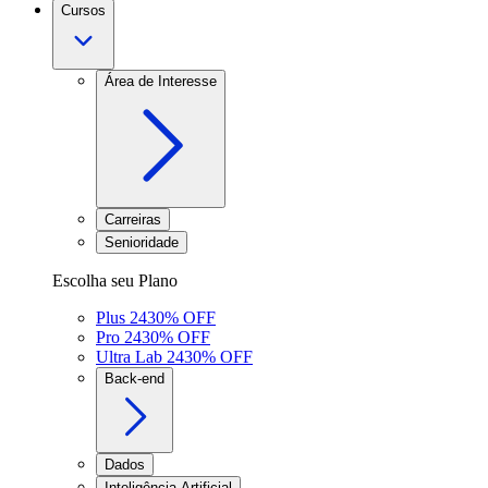
Cursos
Área de Interesse
Carreiras
Senioridade
Escolha seu Plano
Plus 24
30
% OFF
Pro 24
30
% OFF
Ultra Lab 24
30
% OFF
Back-end
Dados
Inteligência Artificial