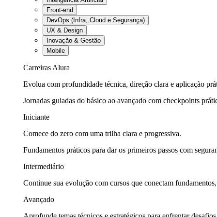
Front-end
DevOps (Infra, Cloud e Segurança)
UX & Design
Inovação & Gestão
Mobile
Carreiras Alura
Evolua com profundidade técnica, direção clara e aplicação prát
Jornadas guiadas do básico ao avançado com checkpoints práti
Iniciante
Comece do zero com uma trilha clara e progressiva.
Fundamentos práticos para dar os primeiros passos com seguran
Intermediário
Continue sua evolução com cursos que conectam fundamentos, fe
Avançado
Aprofunde temas técnicos e estratégicos para enfrentar desafios