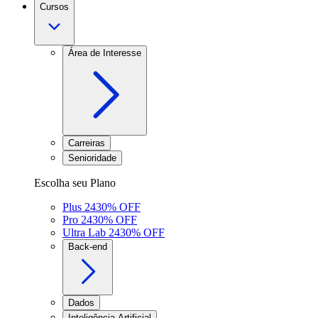
Cursos
Área de Interesse
Carreiras
Senioridade
Escolha seu Plano
Plus 24
30
% OFF
Pro 24
30
% OFF
Ultra Lab 24
30
% OFF
Back-end
Dados
Inteligência Artificial