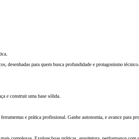
ica.
cos, desenhadas para quem busca profundidade e protagonismo técnico
ça e construir uma base sólida.
rramentas e prática profissional. Ganhe autonomia, e avance para pro
 mais complexos. Explore boas práticas, arquitetura, performance com v