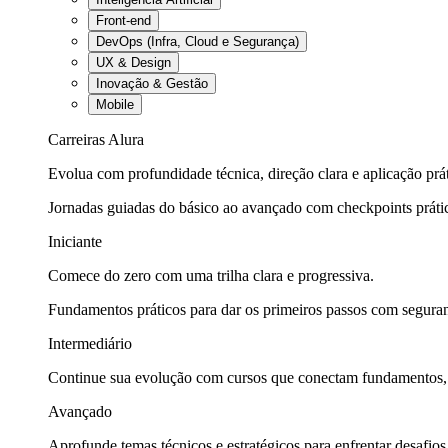
Front-end
DevOps (Infra, Cloud e Segurança)
UX & Design
Inovação & Gestão
Mobile
Carreiras Alura
Evolua com profundidade técnica, direção clara e aplicação prát
Jornadas guiadas do básico ao avançado com checkpoints práti
Iniciante
Comece do zero com uma trilha clara e progressiva.
Fundamentos práticos para dar os primeiros passos com seguran
Intermediário
Continue sua evolução com cursos que conectam fundamentos, fe
Avançado
Aprofunde temas técnicos e estratégicos para enfrentar desafios