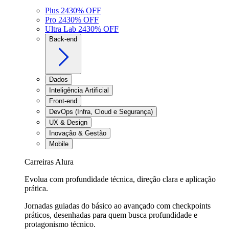
Plus 24
30
% OFF
Pro 24
30
% OFF
Ultra Lab 24
30
% OFF
Back-end
Dados
Inteligência Artificial
Front-end
DevOps (Infra, Cloud e Segurança)
UX & Design
Inovação & Gestão
Mobile
Carreiras Alura
Evolua com profundidade técnica, direção clara e aplicação
prática.
Jornadas guiadas do básico ao avançado com checkpoints
práticos, desenhadas para quem busca profundidade e
protagonismo técnico.