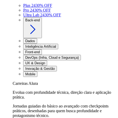
Plus 24
30
% OFF
Pro 24
30
% OFF
Ultra Lab 24
30
% OFF
Back-end
Dados
Inteligência Artificial
Front-end
DevOps (Infra, Cloud e Segurança)
UX & Design
Inovação & Gestão
Mobile
Carreiras Alura
Evolua com profundidade técnica, direção clara e aplicação
prática.
Jornadas guiadas do básico ao avançado com checkpoints
práticos, desenhadas para quem busca profundidade e
protagonismo técnico.