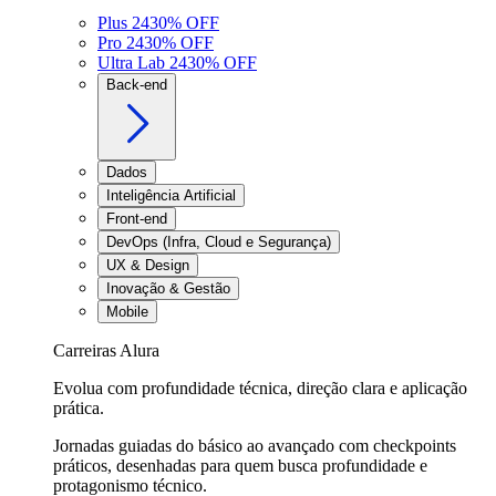
Plus 24
30
% OFF
Pro 24
30
% OFF
Ultra Lab 24
30
% OFF
Back-end
Dados
Inteligência Artificial
Front-end
DevOps (Infra, Cloud e Segurança)
UX & Design
Inovação & Gestão
Mobile
Carreiras Alura
Evolua com profundidade técnica, direção clara e aplicação
prática.
Jornadas guiadas do básico ao avançado com checkpoints
práticos, desenhadas para quem busca profundidade e
protagonismo técnico.