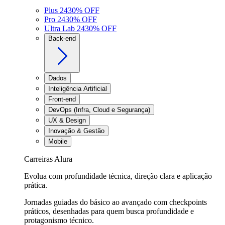
Plus 24
30
% OFF
Pro 24
30
% OFF
Ultra Lab 24
30
% OFF
Back-end
Dados
Inteligência Artificial
Front-end
DevOps (Infra, Cloud e Segurança)
UX & Design
Inovação & Gestão
Mobile
Carreiras Alura
Evolua com profundidade técnica, direção clara e aplicação
prática.
Jornadas guiadas do básico ao avançado com checkpoints
práticos, desenhadas para quem busca profundidade e
protagonismo técnico.