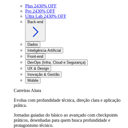
Plus 24
30
% OFF
Pro 24
30
% OFF
Ultra Lab 24
30
% OFF
Back-end
Dados
Inteligência Artificial
Front-end
DevOps (Infra, Cloud e Segurança)
UX & Design
Inovação & Gestão
Mobile
Carreiras Alura
Evolua com profundidade técnica, direção clara e aplicação
prática.
Jornadas guiadas do básico ao avançado com checkpoints
práticos, desenhadas para quem busca profundidade e
protagonismo técnico.