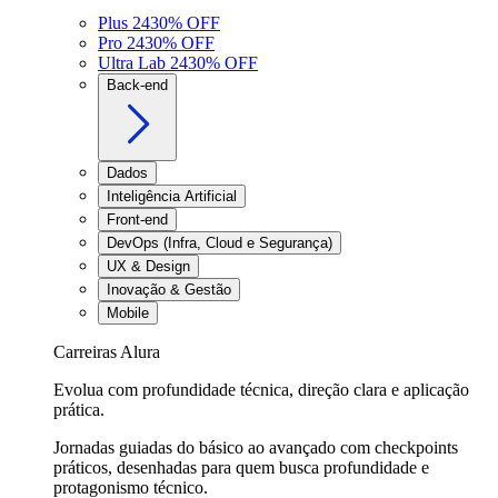
Plus 24
30
% OFF
Pro 24
30
% OFF
Ultra Lab 24
30
% OFF
Back-end
Dados
Inteligência Artificial
Front-end
DevOps (Infra, Cloud e Segurança)
UX & Design
Inovação & Gestão
Mobile
Carreiras Alura
Evolua com profundidade técnica, direção clara e aplicação
prática.
Jornadas guiadas do básico ao avançado com checkpoints
práticos, desenhadas para quem busca profundidade e
protagonismo técnico.