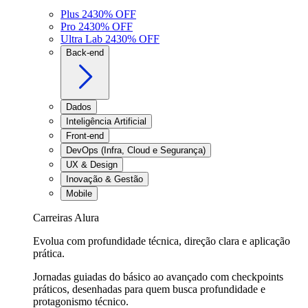
Plus 24
30
% OFF
Pro 24
30
% OFF
Ultra Lab 24
30
% OFF
Back-end
Dados
Inteligência Artificial
Front-end
DevOps (Infra, Cloud e Segurança)
UX & Design
Inovação & Gestão
Mobile
Carreiras Alura
Evolua com profundidade técnica, direção clara e aplicação
prática.
Jornadas guiadas do básico ao avançado com checkpoints
práticos, desenhadas para quem busca profundidade e
protagonismo técnico.