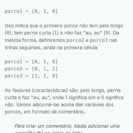
Isso indica que o primeiro porco não tem pelo longo
(
), tem perna curta (
) e não faz "au, au" (
). Da
0
1
0
mesma forma, definiremos
e
nas
porco2
porco3
linhas seguintes, ainda na primeira célula:
porco1 = [0, 1, 0]

porco2 = [0, 1, 1]

As
features
(características) são: pelo longo, perna
curta e faz "au, au", onde 1 significa sim e 0 significa
não. Vamos adicioná-las acima das variáveis dos
porcos, em formato de comentário.
Para criar um comentário, basta adicionar uma