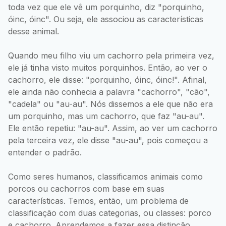
toda vez que ele vê um porquinho, diz "porquinho,
óinc, óinc". Ou seja, ele associou as características
desse animal.
Quando meu filho viu um cachorro pela primeira vez,
ele já tinha visto muitos porquinhos. Então, ao ver o
cachorro, ele disse: "porquinho, óinc, óinc!". Afinal,
ele ainda não conhecia a palavra "cachorro", "cão",
"cadela" ou "au-au". Nós dissemos a ele que não era
um porquinho, mas um cachorro, que faz "au-au".
Ele então repetiu: "au-au". Assim, ao ver um cachorro
pela terceira vez, ele disse "au-au", pois começou a
entender o padrão.
Como seres humanos, classificamos animais como
porcos ou cachorros com base em suas
características. Temos, então, um problema de
classificação com duas categorias, ou classes: porco
e cachorro. Aprendemos a fazer essa distinção