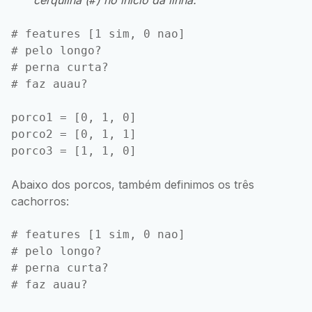
cerquilha (
) no início da linha.
#
# features [1 sim, 0 nao]

# pelo longo?

# perna curta?

# faz auau?

porco1 = [0, 1, 0]

porco2 = [0, 1, 1]

Abaixo dos porcos, também definimos os três
cachorros:
# features [1 sim, 0 nao]

# pelo longo?

# perna curta?

# faz auau?
