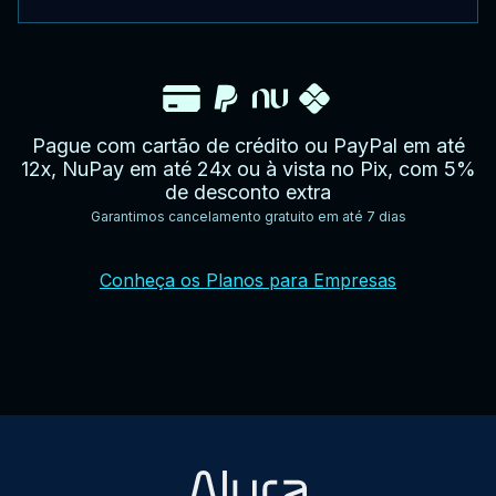
Pague com cartão de crédito ou PayPal em até
12x, NuPay em até 24x ou à vista no Pix, com 5%
de desconto extra
Garantimos cancelamento gratuito em até 7 dias
YouTube
Facebook
Twitter
Instagram
Google
AppStore
TikTok
Conheça os Planos para Empresas
Play
Store