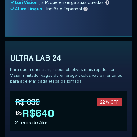
Luri Vision
, a IA que enxerga suas dúvidas
Alura Língua
- Inglês e Espanhol
ULTRA LAB 24
Para quem quer atingir seus objetivos mais rápido: Luri
Vision ilimitado, vagas de emprego exclusivas e mentorias
para acelerar cada etapa da jornada.
R$ 639
22% OFF
R$640
12x
2 anos
de Alura