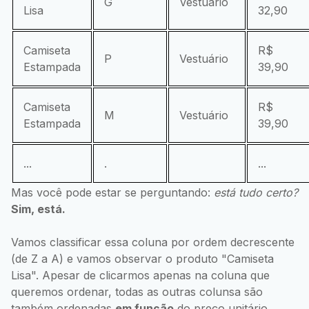
G
Vestuário
Lisa
32,90
Camiseta
R$
P
Vestuário
Estampada
39,90
Camiseta
R$
M
Vestuário
Estampada
39,90
...
.
...
Mas você pode estar se perguntando:
está tudo certo?
Sim, está.
Vamos classificar essa coluna por ordem decrescente
(de Z a A) e vamos observar o produto "Camiseta
Lisa". Apesar de clicarmos apenas na coluna que
queremos ordenar, todas as outras colunsa são
também ordenadas
em função
do preço unitário.