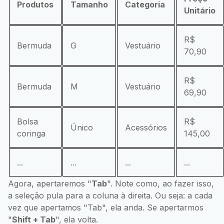
Produtos
Tamanho
Categoria
Unitário
R$
Bermuda
G
Vestuário
70,90
R$
Bermuda
M
Vestuário
69,90
Bolsa
R$
Único
Acessórios
coringa
145,00
...
...
...
...
Agora, apertaremos "
Tab
". Note como, ao fazer isso,
a seleção pula para a coluna à direita. Ou seja: a cada
vez que apertamos "Tab", ela anda. Se apertarmos
"
Shift + Tab
", ela volta.