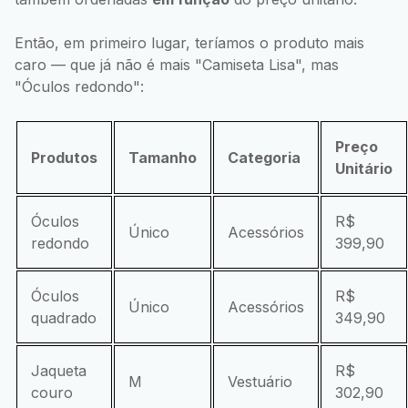
Então, em primeiro lugar, teríamos o produto mais
caro — que já não é mais "Camiseta Lisa", mas
"Óculos redondo":
Preço
Produtos
Tamanho
Categoria
Unitário
Óculos
R$
Único
Acessórios
redondo
399,90
Óculos
R$
Único
Acessórios
quadrado
349,90
Jaqueta
R$
M
Vestuário
couro
302,90