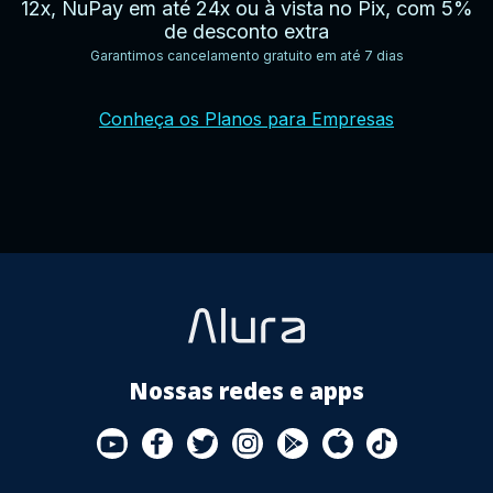
12x, NuPay em até 24x ou à vista no Pix, com 5%
de desconto extra
Garantimos cancelamento gratuito em até 7 dias
YouTube
Facebook
Twitter
Instagram
Google
AppStore
TikTok
Conheça os Planos para Empresas
Play
Store
Nossas redes e apps