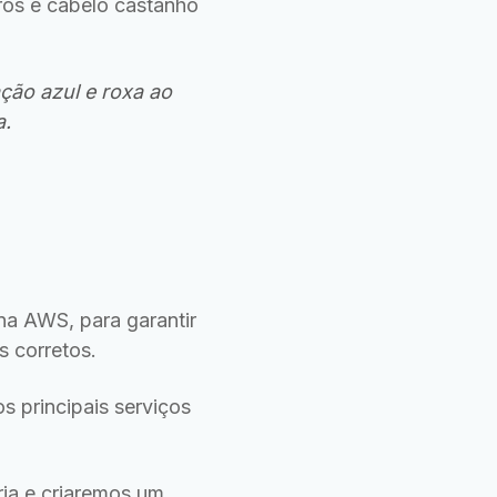
ros e cabelo castanho
ção azul e roxa ao
a.
a AWS, para garantir
s corretos.
 principais serviços
ria e criaremos um