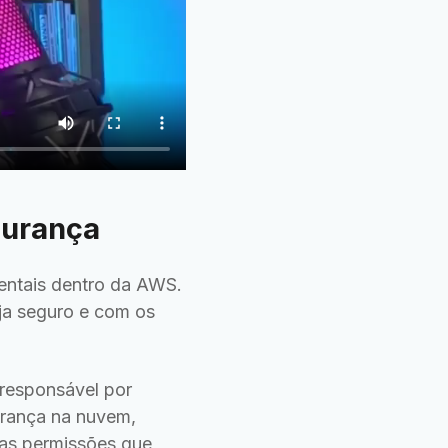
gurança
entais dentro da AWS.
eja seguro e com os
responsável por
urança na nuvem,
 as permissões que