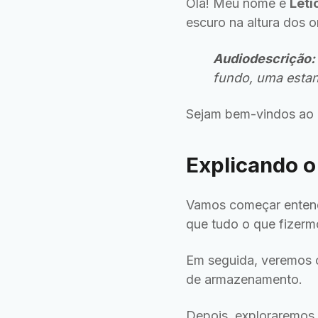
Olá! Meu nome é
Letí
escuro na altura dos 
Audiodescrição:
fundo, uma estant
Sejam bem-vindos ao 
Explicando o
Vamos começar entend
que tudo o que fizerm
Em seguida, veremos c
de armazenamento.
Depois, exploraremos 