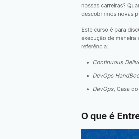
nossas carreiras? Qua
descobrirmos novas pr
Este curso é para dis
execução de maneira s
referência:
Continuous Deliv
DevOps HandBo
DevOps
, Casa do
O que é Entr