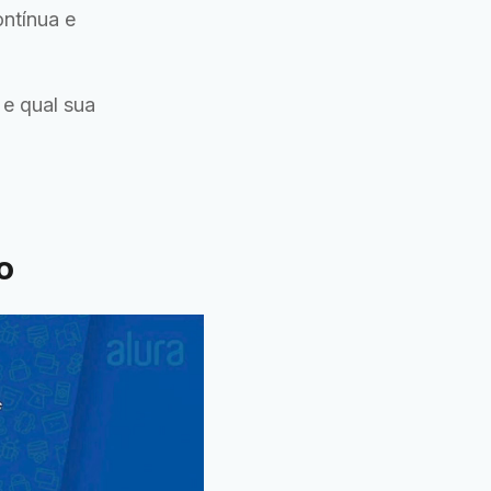
ntínua e
e qual sua
o