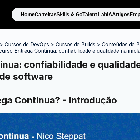
Home
Carreiras
Skills & Go
Talent Lab
IA
Artigos
Emp
>
Cursos de DevOps
>
Cursos de Builds
>
Conteúdos de Bu
curso Entrega Contínua: confiabilidade e qualidade na imp
ínua: confiabilidade e qualidad
de software
ega Contínua? - Introdução