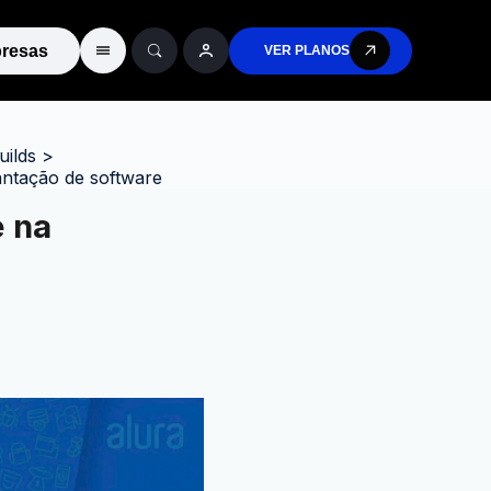
resas
VER PLANOS
ilds
>
lantação de software
e na