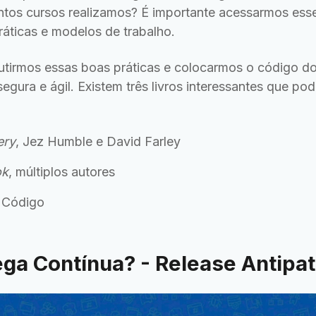
ntos cursos realizamos? É importante acessarmos ess
áticas e modelos de trabalho.
cutirmos essas boas práticas e colocarmos o código d
egura e ágil. Existem três livros interessantes que p
ery
, Jez Humble e David Farley
ok
, múltiplos autores
 Código
ega Contínua? - Release Antipa