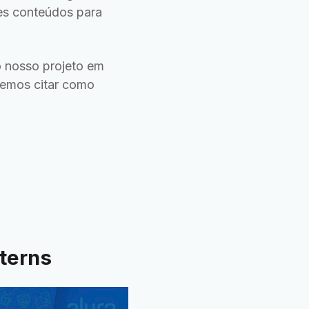
es conteúdos para
o nosso projeto em
odemos citar como
tterns