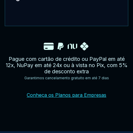
Pague com cartão de crédito ou PayPal em até
12x, NuPay em até 24x ou à vista no Pix, com 5%
de desconto extra
Garantimos cancelamento gratuito em até 7 dias
YouTube
Facebook
Twitter
Instagram
Google
AppStore
TikTok
Conheça os Planos para Empresas
Play
Store