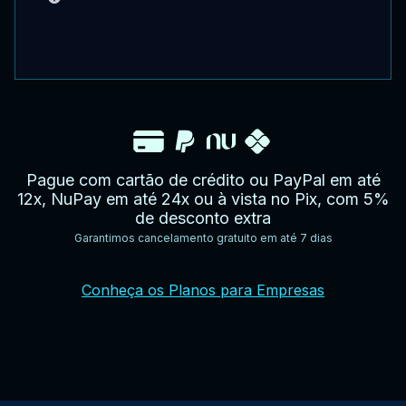
Pague com cartão de crédito ou PayPal em até
12x, NuPay em até 24x ou à vista no Pix, com 5%
de desconto extra
Garantimos cancelamento gratuito em até 7 dias
YouTube
Facebook
Twitter
Instagram
Google
AppStore
TikTok
Conheça os Planos para Empresas
Play
Store