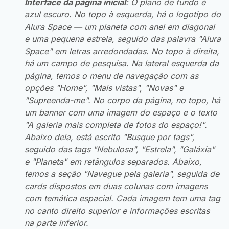
Interface da página inicial
: O plano de fundo é
azul escuro. No topo à esquerda, há o logotipo do
Alura Space — um planeta com anel em diagonal
e uma pequena estrela, seguido das palavra "Alura
Space" em letras arredondadas. No topo à direita,
há um campo de pesquisa. Na lateral esquerda da
página, temos o menu de navegação com as
opções "Home", "Mais vistas", "Novas" e
"Supreenda-me". No corpo da página, no topo, há
um banner com uma imagem do espaço e o texto
"A galeria mais completa de fotos do espaço!".
Abaixo dela, está escrito "Busque por tags",
seguido das
tags
"Nebulosa", "Estrela", "Galáxia"
e "Planeta" em retângulos separados. Abaixo,
temos a seção "Navegue pela galeria", seguida de
cards
dispostos em duas colunas com imagens
com temática espacial. Cada imagem tem uma
tag
no canto direito superior e informações escritas
na parte inferior.