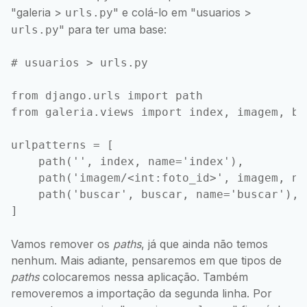
"galeria >
" e colá-lo em "usuarios >
urls.py
" para ter uma base:
urls.py
# usuarios > urls.py

from django.urls import path

from galeria.views import index, imagem, bus
urlpatterns = [

    path('', index, name='index'),

    path('imagem/<int:foto_id>', imagem, na
    path('buscar', buscar, name='buscar'),

]
Vamos remover os
paths
, já que ainda não temos
nenhum. Mais adiante, pensaremos em que tipos de
paths
colocaremos nessa aplicação. Também
removeremos a importação da segunda linha. Por