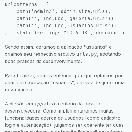
urlpatterns = [

    path('admin/', admin.site.urls),

    path('', include('galeria.urls')),

    path('', include('usuarios.urls')),

] + static(settings.MEDIA_URL, document_roo
Sendo assim, geramos a aplicação "usuarios" e
criamos seu respectivo arquivo
, adotando
urls.py
boas práticas de desenvolvimento.
Para finalizar, vamos entender por que optamos por
criar uma aplicação "usuarios", em vez de gerar uma
nova página.
A divisão em
apps
fica a critério da pessoa
desenvolvedora. Como implementaremos muitas
funcionalidades acerca de usuários (como cadastro,
login e autenticação), julgamos ser coerente ter duas
aplicações distintas. A aplicação "galeria" para focar