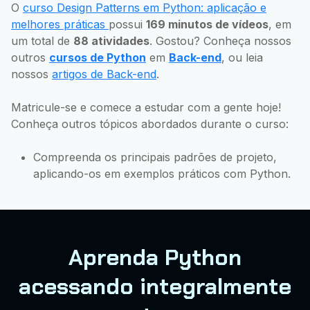
O
curso Design Patterns em Python: aplicação e
melhores práticas
possui
169 minutos de vídeos
, em
um total de
88 atividades
. Gostou? Conheça nossos
outros
cursos de Python
em
Back-end
, ou leia
nossos
artigos de Back-end
.
Matricule-se e comece a estudar com a gente hoje!
Conheça outros tópicos abordados durante o curso:
Compreenda os principais padrões de projeto,
aplicando-os em exemplos práticos com Python.
Aprenda Python
acessando integralmente