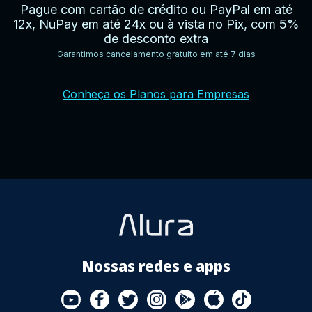
Pague com cartão de crédito ou PayPal em até
12x, NuPay em até 24x ou à vista no Pix, com 5%
de desconto extra
Garantimos cancelamento gratuito em até 7 dias
YouTube
Facebook
Twitter
Instagram
Google
AppStore
TikTok
Conheça os Planos para Empresas
Play
Store
Nossas redes e apps