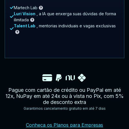
Martech Lab
Luri Vision
, a IA que enxerga suas dúvidas de forma
ilimitada
Talent Lab
, mentorias individuais e vagas exclusivas
Pague com cartão de crédito ou PayPal em até
12x, NuPay em até 24x ou à vista no Pix, com 5%
de desconto extra
Garantimos cancelamento gratuito em até 7 dias
YouTube
Facebook
Twitter
Instagram
Google
AppStore
TikTok
Conheça os Planos para Empresas
Play