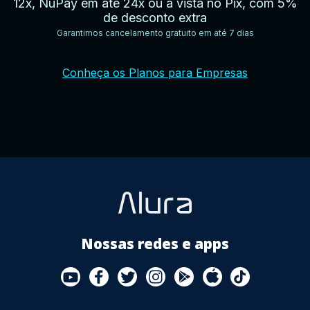
12x, NuPay em até 24x ou à vista no Pix, com 5%
de desconto extra
Garantimos cancelamento gratuito em até 7 dias
YouTube
Facebook
Twitter
Instagram
Google
AppStore
TikTok
Conheça os Planos para Empresas
Play
Store
Nossas redes e apps