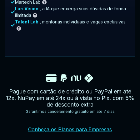
Martech Lab
Luri Vision
, a IA que enxerga suas dúvidas de forma
ilimitada
Talent Lab
, mentorias individuais e vagas exclusivas
Pague com cartão de crédito ou PayPal em até
12x, NuPay em até 24x ou à vista no Pix, com 5%
de desconto extra
Garantimos cancelamento gratuito em até 7 dias
YouTube
Facebook
Twitter
Instagram
Google
AppStore
TikTok
Conheça os Planos para Empresas
Play
Store