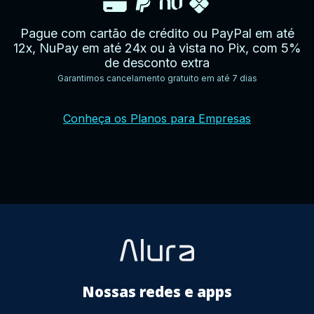
Pague com cartão de crédito ou PayPal em até
12x, NuPay em até 24x ou à vista no Pix, com 5%
de desconto extra
Garantimos cancelamento gratuito em até 7 dias
YouTube
Facebook
Twitter
Instagram
Google
AppStore
TikTok
Conheça os Planos para Empresas
Play
Store
Nossas redes e apps