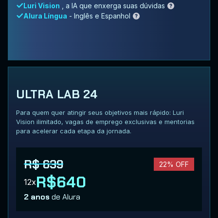
Luri Vision
, a IA que enxerga suas dúvidas
Alura Língua
- Inglês e Espanhol
ULTRA LAB 24
Para quem quer atingir seus objetivos mais rápido: Luri
Vision ilimitado, vagas de emprego exclusivas e mentorias
para acelerar cada etapa da jornada.
R$ 639
22% OFF
R$640
12x
2 anos
de Alura