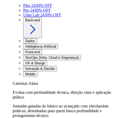
Plus 24
30
% OFF
Pro 24
30
% OFF
Ultra Lab 24
30
% OFF
Back-end
Dados
Inteligência Artificial
Front-end
DevOps (Infra, Cloud e Segurança)
UX & Design
Inovação & Gestão
Mobile
Carreiras Alura
Evolua com profundidade técnica, direção clara e aplicação
prática.
Jornadas guiadas do básico ao avançado com checkpoints
práticos, desenhadas para quem busca profundidade e
protagonismo técnico.