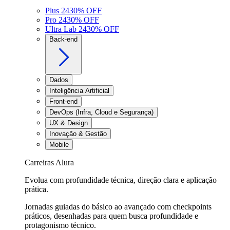
Plus 24
30
% OFF
Pro 24
30
% OFF
Ultra Lab 24
30
% OFF
Back-end
Dados
Inteligência Artificial
Front-end
DevOps (Infra, Cloud e Segurança)
UX & Design
Inovação & Gestão
Mobile
Carreiras Alura
Evolua com profundidade técnica, direção clara e aplicação
prática.
Jornadas guiadas do básico ao avançado com checkpoints
práticos, desenhadas para quem busca profundidade e
protagonismo técnico.