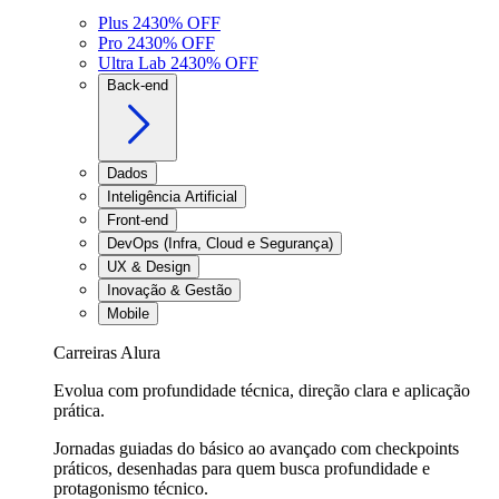
Plus 24
30
% OFF
Pro 24
30
% OFF
Ultra Lab 24
30
% OFF
Back-end
Dados
Inteligência Artificial
Front-end
DevOps (Infra, Cloud e Segurança)
UX & Design
Inovação & Gestão
Mobile
Carreiras Alura
Evolua com profundidade técnica, direção clara e aplicação
prática.
Jornadas guiadas do básico ao avançado com checkpoints
práticos, desenhadas para quem busca profundidade e
protagonismo técnico.