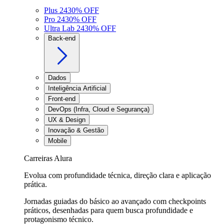
Plus 24
30
% OFF
Pro 24
30
% OFF
Ultra Lab 24
30
% OFF
Back-end
Dados
Inteligência Artificial
Front-end
DevOps (Infra, Cloud e Segurança)
UX & Design
Inovação & Gestão
Mobile
Carreiras Alura
Evolua com profundidade técnica, direção clara e aplicação
prática.
Jornadas guiadas do básico ao avançado com checkpoints
práticos, desenhadas para quem busca profundidade e
protagonismo técnico.