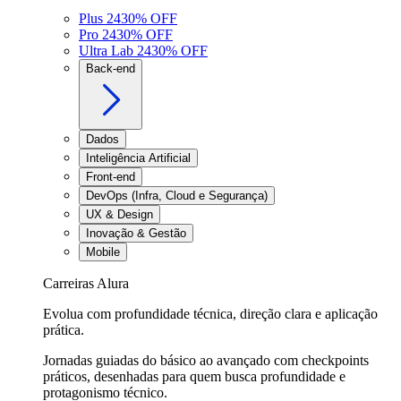
Plus 24
30
% OFF
Pro 24
30
% OFF
Ultra Lab 24
30
% OFF
Back-end
Dados
Inteligência Artificial
Front-end
DevOps (Infra, Cloud e Segurança)
UX & Design
Inovação & Gestão
Mobile
Carreiras Alura
Evolua com profundidade técnica, direção clara e aplicação
prática.
Jornadas guiadas do básico ao avançado com checkpoints
práticos, desenhadas para quem busca profundidade e
protagonismo técnico.