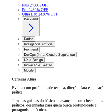
Plus 24
30
% OFF
Pro 24
30
% OFF
Ultra Lab 24
30
% OFF
Back-end
Dados
Inteligência Artificial
Front-end
DevOps (Infra, Cloud e Segurança)
UX & Design
Inovação & Gestão
Mobile
Carreiras Alura
Evolua com profundidade técnica, direção clara e aplicação
prática.
Jornadas guiadas do básico ao avançado com checkpoints
práticos, desenhadas para quem busca profundidade e
protagonismo técnico.