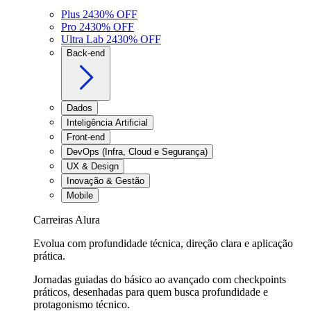
Plus 24
30
% OFF
Pro 24
30
% OFF
Ultra Lab 24
30
% OFF
Back-end
Dados
Inteligência Artificial
Front-end
DevOps (Infra, Cloud e Segurança)
UX & Design
Inovação & Gestão
Mobile
Carreiras Alura
Evolua com profundidade técnica, direção clara e aplicação
prática.
Jornadas guiadas do básico ao avançado com checkpoints
práticos, desenhadas para quem busca profundidade e
protagonismo técnico.