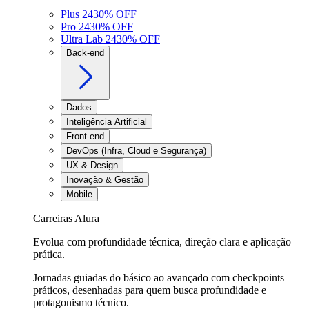
Plus 24
30
% OFF
Pro 24
30
% OFF
Ultra Lab 24
30
% OFF
Back-end
Dados
Inteligência Artificial
Front-end
DevOps (Infra, Cloud e Segurança)
UX & Design
Inovação & Gestão
Mobile
Carreiras Alura
Evolua com profundidade técnica, direção clara e aplicação
prática.
Jornadas guiadas do básico ao avançado com checkpoints
práticos, desenhadas para quem busca profundidade e
protagonismo técnico.