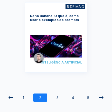
5 DE MAIO
Nano Banana: O que é, como
usar e exemplos de prompts
INTELIGÊNCIA ARTIFICIAL
YouTube
Facebook
Twitter
Instagram
Google
AppStore
TikTok
Play
1
2
3
4
5
Store